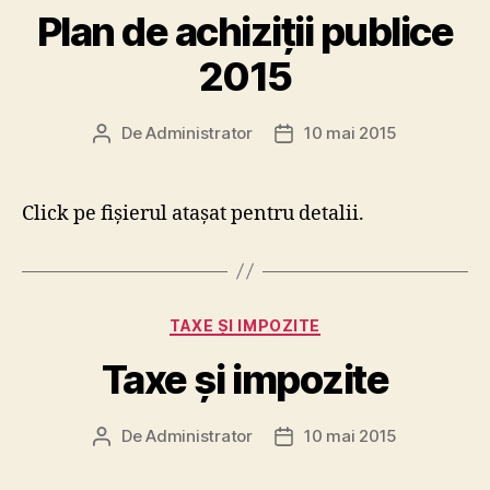
Plan de achiziții publice
2015
De
Administrator
10 mai 2015
Autor
Dată
articol
articol
Click pe fișierul atașat pentru detalii.
Categorii
TAXE ȘI IMPOZITE
Taxe şi impozite
De
Administrator
10 mai 2015
Autor
Dată
articol
articol