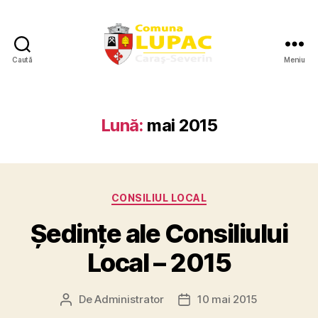
Caută
Meniu
Site-
ul
oficial
al
Lună:
mai 2015
Primăriei
Comunei
Lupac
Categorii
CONSILIUL LOCAL
Ședințe ale Consiliului
Local – 2015
De
Administrator
10 mai 2015
Autor
Dată
articol
articol