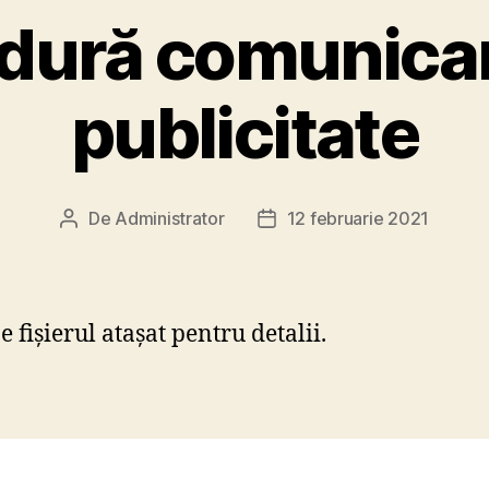
dură comunicar
publicitate
De
Administrator
12 februarie 2021
Autor
Dată
articol
articol
e fișierul atașat pentru detalii.