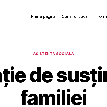
Prima pagină
Consiliul Local
Inform
Categorii
ASISTENȚĂ SOCIALĂ
ție de susți
familiei