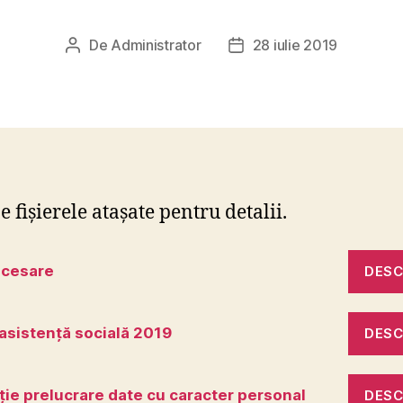
De
Administrator
28 iulie 2019
Autor
Dată
articol
articol
e fișierele atașate pentru detalii.
ecesare
DES
asistență socială 2019
DES
ție prelucrare date cu caracter personal
DES