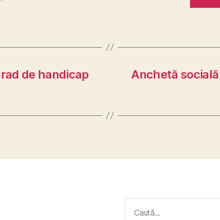
grad de handicap
Anchetă socială
Caută
după: