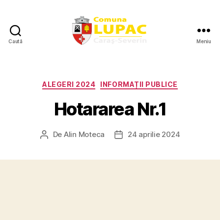
Caută
Meniu
Site-
ul
oficial
al
Categorii
ALEGERI 2024
INFORMAȚII PUBLICE
Primăriei
Hotararea Nr.1
Comunei
Lupac
De
Alin Moteca
24 aprilie 2024
Autor
Dată
articol
articol