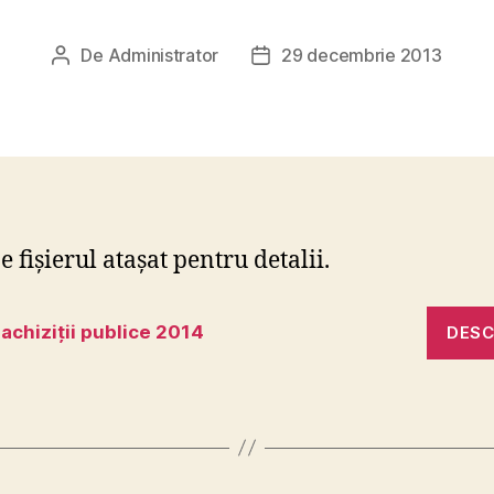
De
Administrator
29 decembrie 2013
Autor
Dată
articol
articol
e fișierul atașat pentru detalii.
 achiziții publice 2014
DES