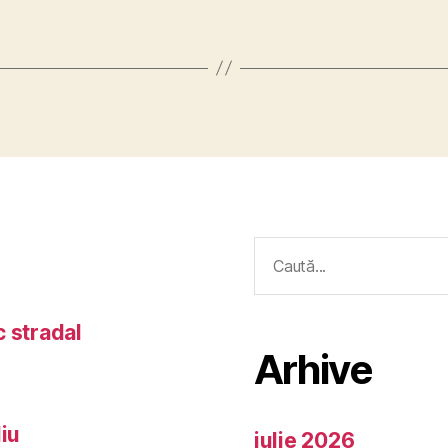
Caută
după:
c stradal
Arhive
iu
iulie 2026